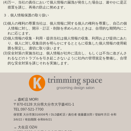
(4)
万一、当社の責任において個人情報の漏洩が発生した場合は、速やかに是正
措置を講じ、再発の防止に努めます。
３．個人情報保護の取り扱い
(1)
個人の権利の尊重当社は、個人情報に関する個人の権利を尊重し、自己の個
人情報に対し、開示・訂正・削除を求められたときは、合理的な期間内にこ
れに応じます。
(2)
個人情報の収集・利用・提供当社は個人情報の収集、利用および提供にあた
り、個人に対し収集目的を明らかにするとともに収集した個人情報の使用範
囲を限定し、適切に取り扱います。
(3)
安全対策の実施当社は、個人情報が社外に流出し、もしくは不当に改ざんさ
れるなどのトラブルを引き起こさないように社内の管理規定を整備し、合理
的な安全対策を講じそれを実施します。
→
森町店 MORI
〒870-0128 大分県大分市大字森401-1
TEL:
097-521-7700
保管業 大分市第316006号 / DLD森町店 / 責任者 後藤慶次郎 / 登録年月日 令和
3/6/22 / 有効期限 令和8/6/21
→
大在店 OZAI