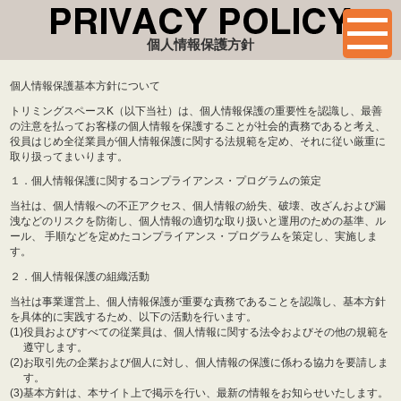
個人情報保護方針
個人情報保護基本方針について
トリミングスペースK（以下当社）は、個人情報保護の重要性を認識し、最善
の注意を払ってお客様の個人情報を保護することが社会的責務であると考え、
役員はじめ全従業員が個人情報保護に関する法規範を定め、それに従い厳重に
取り扱ってまいります。
１．個人情報保護に関するコンプライアンス・プログラムの策定
当社は、個人情報への不正アクセス、個人情報の紛失、破壊、改ざんおよび漏
洩などのリスクを防衛し、個人情報の適切な取り扱いと運用のための基準、ル
ール、 手順などを定めたコンプライアンス・プログラムを策定し、実施しま
す。
２．個人情報保護の組織活動
当社は事業運営上、個人情報保護が重要な責務であることを認識し、基本方針
を具体的に実践するため、以下の活動を行います。
(1)
役員およびすべての従業員は、個人情報に関する法令およびその他の規範を
遵守します。
(2)
お取引先の企業および個人に対し、個人情報の保護に係わる協力を要請しま
す。
(3)
基本方針は、本サイト上で掲示を行い、最新の情報をお知らせいたします。