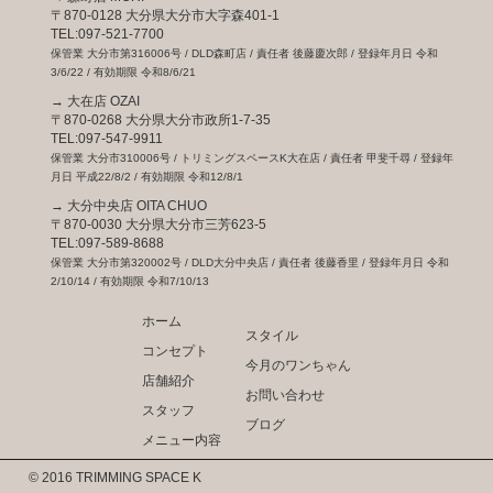
〒870-0128 大分県大分市大字森401-1
TEL:
097-521-7700
保管業 大分市第316006号 / DLD森町店 / 責任者 後藤慶次郎 / 登録年月日 令和
3/6/22 / 有効期限 令和8/6/21
→
大在店 OZAI
〒870-0268 大分県大分市政所1-7-35
TEL:
097-547-9911
保管業 大分市310006号 / トリミングスペースK大在店 / 責任者 甲斐千尋 / 登録年
月日 平成22/8/2 / 有効期限 令和12/8/1
→
大分中央店 OITA CHUO
〒870-0030 大分県大分市三芳623-5
TEL:
097-589-8688
保管業 大分市第320002号 / DLD大分中央店 / 責任者 後藤香里 / 登録年月日 令和
2/10/14 / 有効期限 令和7/10/13
ホーム
スタイル
コンセプト
今月のワンちゃん
店舗紹介
お問い合わせ
スタッフ
ブログ
メニュー内容
© 2016 TRIMMING SPACE K