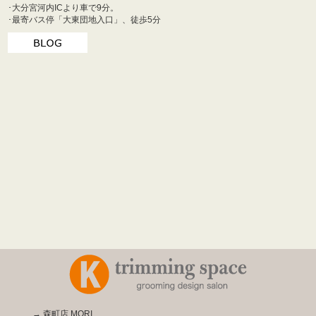
･
大分宮河内ICより車で9分。
･
最寄バス停「大東団地入口」、徒歩5分
→
森町店 MORI