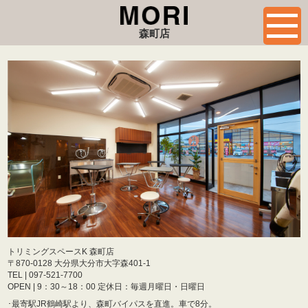
森町店
トリミングスペースK 森町店
〒870-0128 大分県大分市大字森401-1
TEL |
097-521-7700
OPEN | 9：30～18：00 定休日：毎週月曜日・日曜日
･
最寄駅JR鶴崎駅より、森町バイパスを直進。車で8分。